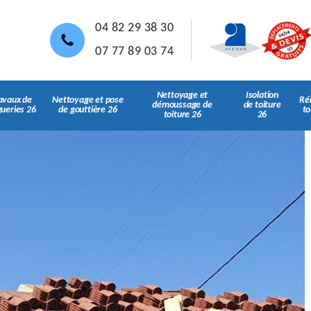
04 82 29 38 30
07 77 89 03 74
Nettoyage et
Isolation
avaux de
Nettoyage et pose
Ré
démoussage de
de toiture
gueries 26
de gouttière 26
to
toiture 26
26