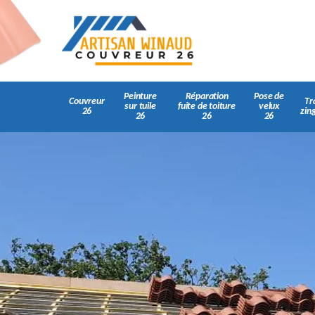
Peinture
Réparation
Pose de
Couvreur
Tr
sur tuile
fuite de toiture
velux
26
zin
26
26
26