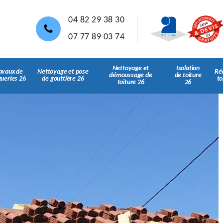
04 82 29 38 30
07 77 89 03 74
Nettoyage et
Isolation
avaux de
Nettoyage et pose
Ré
démoussage de
de toiture
gueries 26
de gouttière 26
to
toiture 26
26