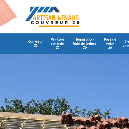
Peinture
Réparation
Pose de
Couvreur
Tr
sur tuile
fuite de toiture
velux
26
zin
26
26
26