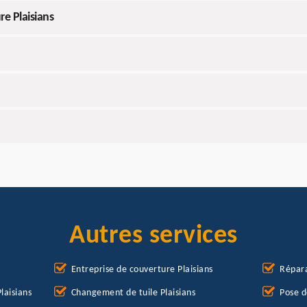
e Plaisians
Autres services
Entreprise de couverture Plaisians
Répara
laisians
Changement de tuile Plaisians
Pose d