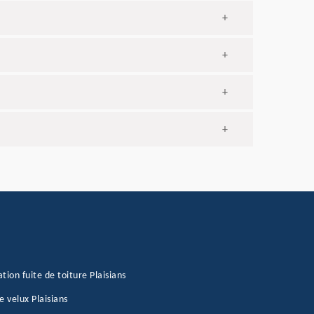
+
+
+
+
tion fuite de toiture Plaisians
e velux Plaisians