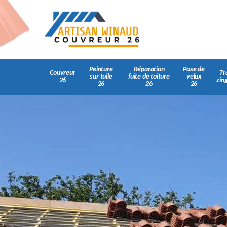
Peinture
Réparation
Pose de
Couvreur
Tr
sur tuile
fuite de toiture
velux
26
zin
26
26
26