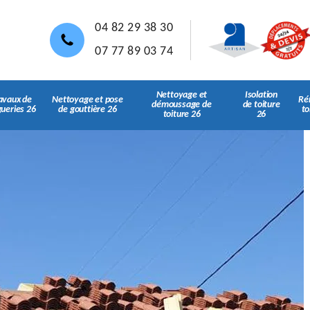
04 82 29 38 30
07 77 89 03 74
Nettoyage et
Isolation
avaux de
Nettoyage et pose
Ré
démoussage de
de toiture
gueries 26
de gouttière 26
to
toiture 26
26