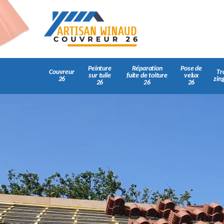
Peinture
Réparation
Pose de
Couvreur
Tr
sur tuile
fuite de toiture
velux
26
zin
26
26
26