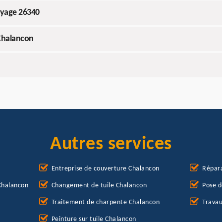
oyage 26340
Chalancon
Autres services
Entreprise de couverture Chalancon
Répara
Chalancon
Changement de tuile Chalancon
Pose d
Traitement de charpente Chalancon
Travau
Peinture sur tuile Chalancon