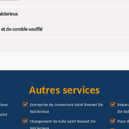
lclerieux
et de comble soufflé
Autres services
rieux
Entreprise de couverture Saint Bonnet De
Répara
Valclerieux
De Val
aint
Changement de tuile Saint Bonnet De
Pose d
Valclerieux