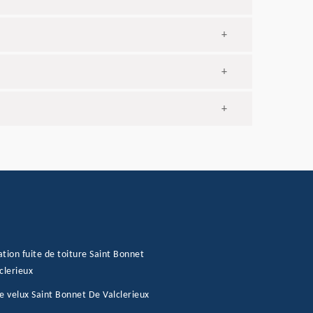
+
+
+
tion fuite de toiture Saint Bonnet
clerieux
e velux Saint Bonnet De Valclerieux