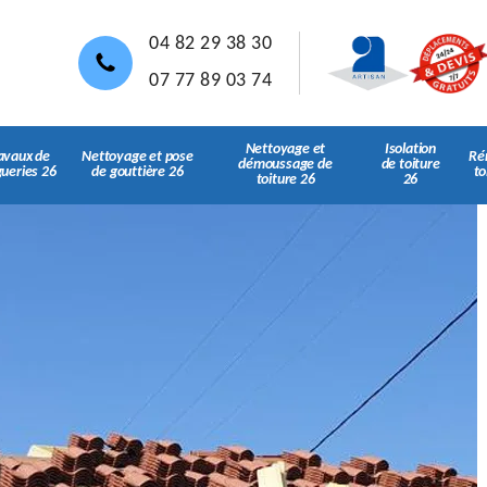
04 82 29 38 30
07 77 89 03 74
Nettoyage et
Isolation
avaux de
Nettoyage et pose
Ré
démoussage de
de toiture
gueries 26
de gouttière 26
to
toiture 26
26