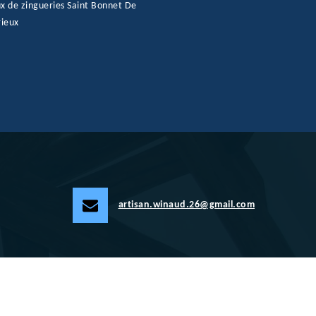
x de zingueries Saint Bonnet De
rieux
artisan.winaud.26@gmail.com