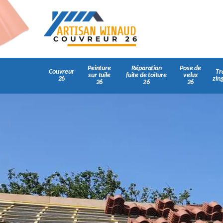
Peinture
Réparation
Pose de
Couvreur
Tr
sur tuile
fuite de toiture
velux
26
zin
26
26
26