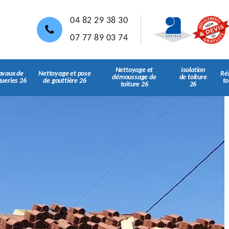
04 82 29 38 30
07 77 89 03 74
Nettoyage et
Isolation
avaux de
Nettoyage et pose
Ré
démoussage de
de toiture
gueries 26
de gouttière 26
to
toiture 26
26