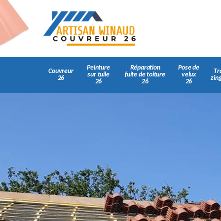
Peinture
Réparation
Pose de
Couvreur
Tr
sur tuile
fuite de toiture
velux
26
zin
26
26
26