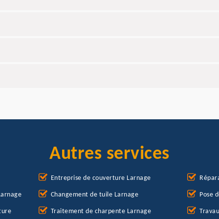
Autres services
Entreprise de couverture Larnage
Répara
Larnage
Changement de tuile Larnage
Pose d
ture
Traitement de charpente Larnage
Travau