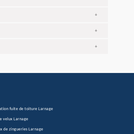
+
+
+
tion fuite de toiture Larnage
e velux Larnage
x de zingueries Larnage