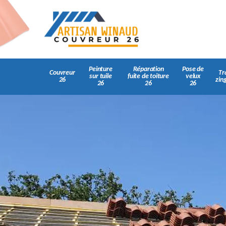
Peinture
Réparation
Pose de
Couvreur
Tr
sur tuile
fuite de toiture
velux
26
zin
26
26
26