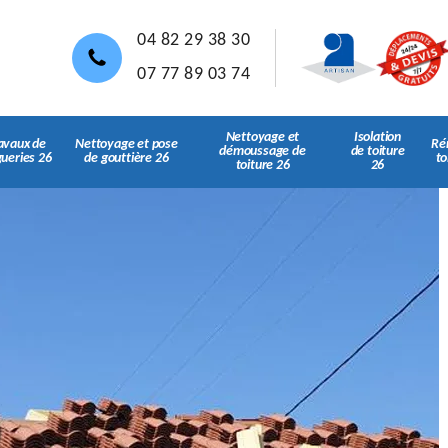
04 82 29 38 30
07 77 89 03 74
Nettoyage et
Isolation
avaux de
Nettoyage et pose
Ré
démoussage de
de toiture
gueries 26
de gouttière 26
to
toiture 26
26