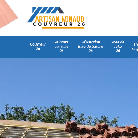
Peinture
Réparation
Pose de
Couvreur
Tr
sur tuile
fuite de toiture
velux
26
zin
26
26
26