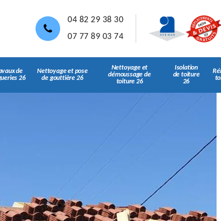
04 82 29 38 30
07 77 89 03 74
Nettoyage et
Isolation
avaux de
Nettoyage et pose
Ré
démoussage de
de toiture
gueries 26
de gouttière 26
to
toiture 26
26