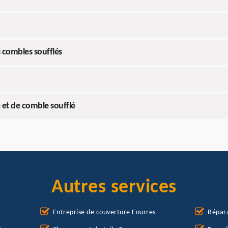
s combles soufflés
et de comble soufflé
Autres services
Entreprise de couverture Eourres
Répara