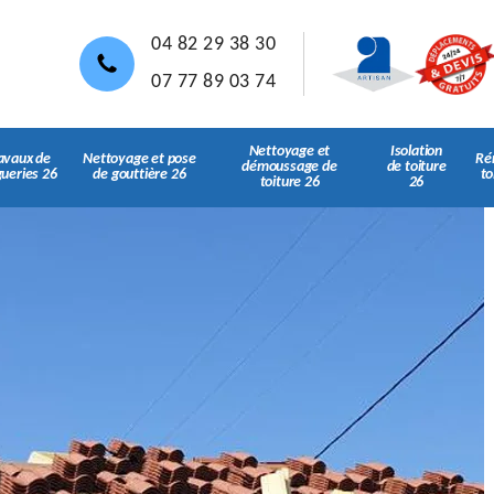
04 82 29 38 30
07 77 89 03 74
Nettoyage et
Isolation
avaux de
Nettoyage et pose
Ré
démoussage de
de toiture
gueries 26
de gouttière 26
to
toiture 26
26