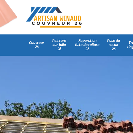
Peinture
Réparation
Pose de
Couvreur
Tr
sur tuile
fuite de toiture
velux
26
zin
26
26
26