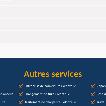
Autres services
Entreprise de couverture Colonzelle
Répara
olonzelle
Changement de tuile Colonzelle
Pose d
ture
Traitement de charpente Colonzelle
Travau