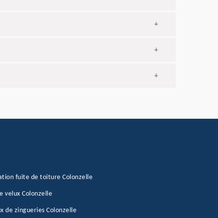
+
+
+
tion fuite de toiture Colonzelle
e velux Colonzelle
x de zingueries Colonzelle