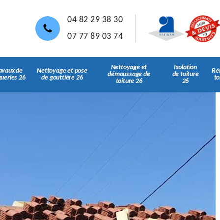
04 82 29 38 30
07 77 89 03 74
Nettoyage et
Isolation
avaux de
Nettoyage et pose
Ré
démoussage de
de toiture
gueries 26
de gouttière 26
to
toiture 26
26