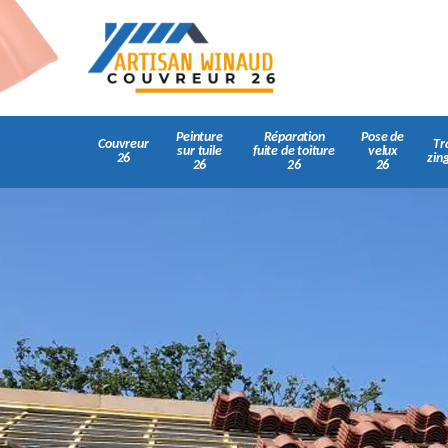
Peinture
Réparation
Pose de
Couvreur
Tr
sur tuile
fuite de toiture
velux
26
zin
26
26
26