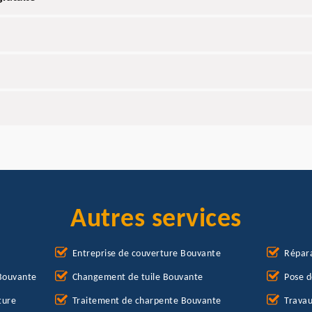
Autres services
Entreprise de couverture Bouvante
Répara
 Bouvante
Changement de tuile Bouvante
Pose d
ture
Traitement de charpente Bouvante
Travau