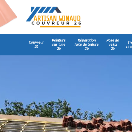
Peinture
Réparation
Pose de
Couvreur
Tr
sur tuile
fuite de toiture
velux
26
zin
26
26
26