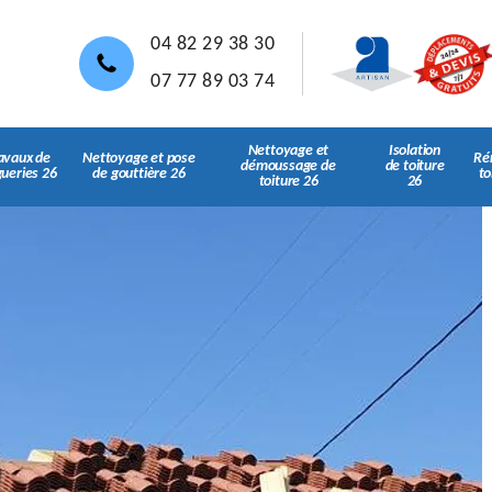
04 82 29 38 30
07 77 89 03 74
Nettoyage et
Isolation
avaux de
Nettoyage et pose
Ré
démoussage de
de toiture
gueries 26
de gouttière 26
to
toiture 26
26