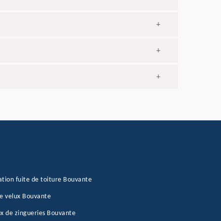
+
+
+
tion fuite de toiture Bouvante
e velux Bouvante
x de zingueries Bouvante