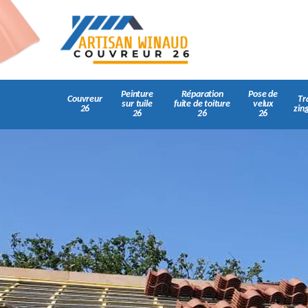
Peinture
Réparation
Pose de
Couvreur
Tr
sur tuile
fuite de toiture
velux
26
zin
26
26
26