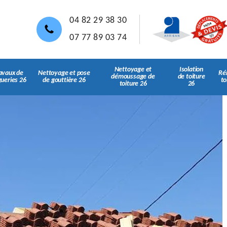
04 82 29 38 30
07 77 89 03 74
Nettoyage et
Isolation
avaux de
Nettoyage et pose
Ré
démoussage de
de toiture
gueries 26
de gouttière 26
to
toiture 26
26