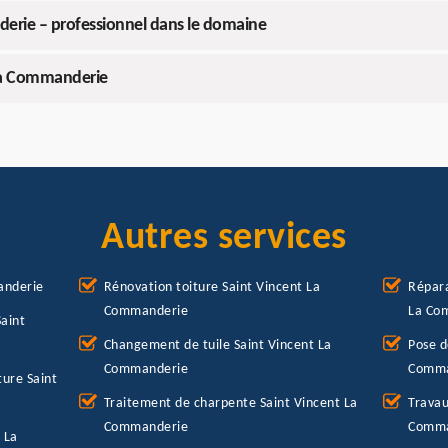
derie – professionnel dans le domaine
 La Commanderie
Autres services
anderie
Rénovation toiture Saint Vincent La
Répara
Commanderie
La Co
aint
Changement de tuile Saint Vincent La
Pose d
Commanderie
Comma
ure Saint
Traitement de charpente Saint Vincent La
Travau
Commanderie
Comma
 La