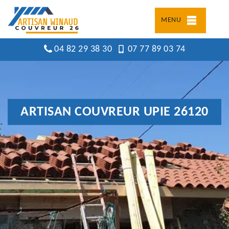
MENU
04 82 29 38 30
07 77 89 03 74
ARTISAN COUVREUR UPIE 26120