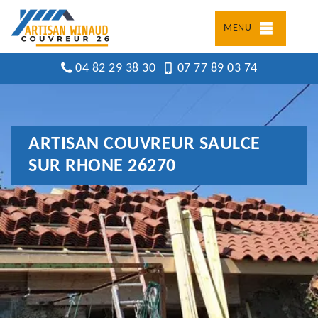
MENU
04 82 29 38 30
07 77 89 03 74
ARTISAN COUVREUR SAULCE
SUR RHONE 26270