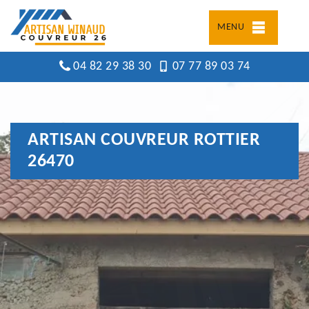
MENU
04 82 29 38 30
07 77 89 03 74
ARTISAN COUVREUR ROTTIER
26470