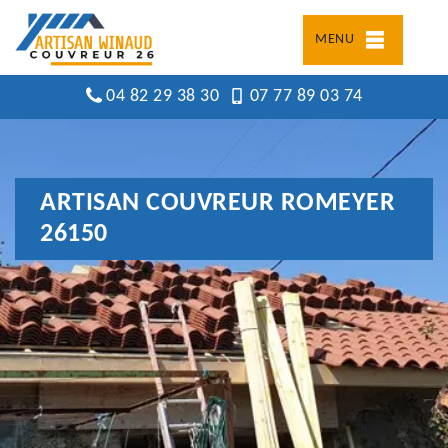
MENU
04 82 29 38 30
07 77 89 03 74
ARTISAN COUVREUR ROMEYER
26150