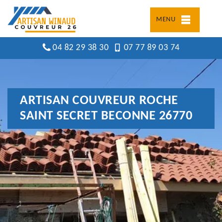
MENU
04 82 29 38 30
07 77 89 03 74
ARTISAN COUVREUR ROCHE
SAINT SECRET BECONNE 26770