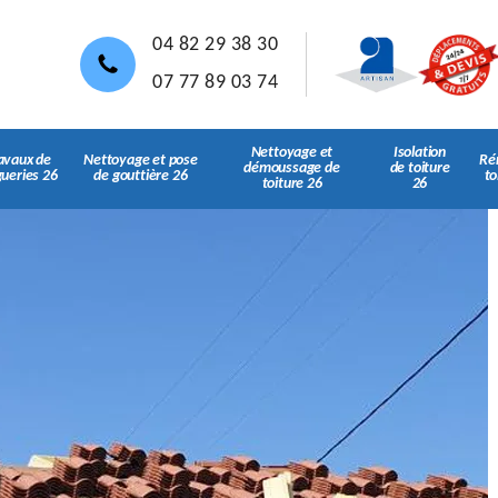
04 82 29 38 30
07 77 89 03 74
Nettoyage et
Isolation
avaux de
Nettoyage et pose
Ré
démoussage de
de toiture
gueries 26
de gouttière 26
to
toiture 26
26