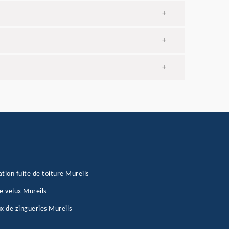
+
+
+
tion fuite de toiture Mureils
e velux Mureils
x de zingueries Mureils