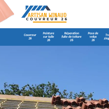
Peinture
Réparation
Pose de
Couvreur
Tr
sur tuile
fuite de toiture
velux
26
zin
26
26
26