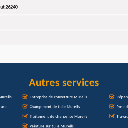
out 26240
Autres services
Mureils
Entreprise de couverture Mureils
Répara
ture
Changement de tuile Mureils
Pose d
Traitement de charpente Mureils
Travau
Peinture sur tuile Mureils