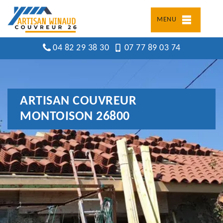
MENU
04 82 29 38 30
07 77 89 03 74
ARTISAN COUVREUR
MONTOISON 26800