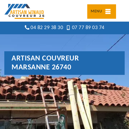
MENU
04 82 29 38 30
07 77 89 03 74
ARTISAN COUVREUR
MARSANNE 26740