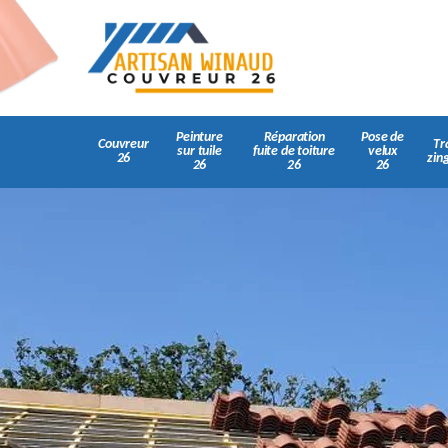
Peinture
Réparation
Pose de
Couvreur
Tr
sur tuile
fuite de toiture
velux
26
zin
26
26
26