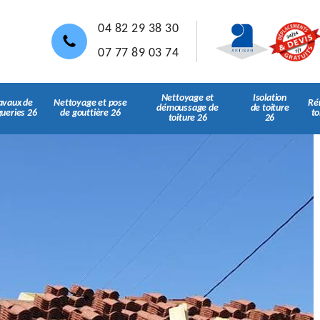
04 82 29 38 30
07 77 89 03 74
Nettoyage et
Isolation
avaux de
Nettoyage et pose
Ré
démoussage de
de toiture
gueries 26
de gouttière 26
to
toiture 26
26