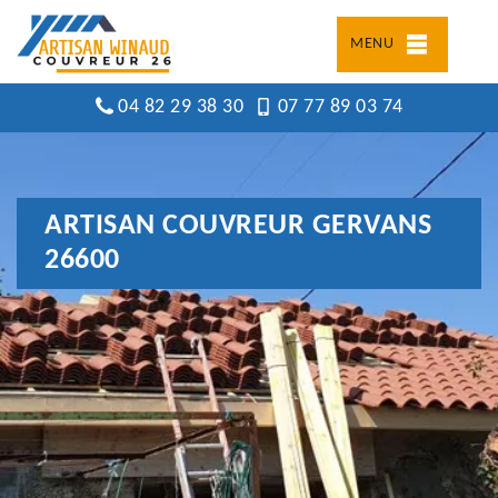
MENU
04 82 29 38 30
07 77 89 03 74
ARTISAN COUVREUR GERVANS
26600