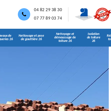
04 82 29 38 30
07 77 89 03 74
Nettoyage et
Isolation
avaux de
Nettoyage et pose
Ré
démoussage de
de toiture
gueries 26
de gouttière 26
to
toiture 26
26