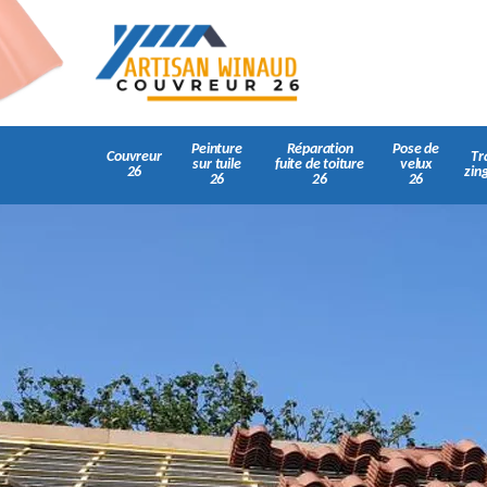
Peinture
Réparation
Pose de
Couvreur
Tr
sur tuile
fuite de toiture
velux
26
zin
26
26
26