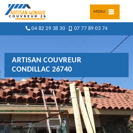
MENU
04 82 29 38 30
07 77 89 03 74
ARTISAN COUVREUR
CONDILLAC 26740