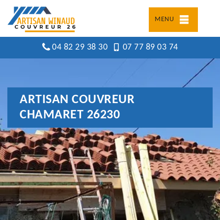
MENU
04 82 29 38 30
07 77 89 03 74
ARTISAN COUVREUR
CHAMARET 26230