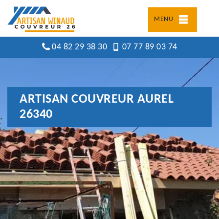
MENU
04 82 29 38 30
07 77 89 03 74
ARTISAN COUVREUR AUREL
26340