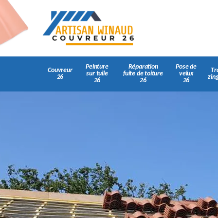
Peinture
Réparation
Pose de
Couvreur
Tr
sur tuile
fuite de toiture
velux
26
zin
26
26
26