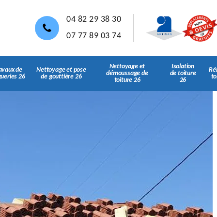
04 82 29 38 30
07 77 89 03 74
Nettoyage et
Isolation
avaux de
Nettoyage et pose
Ré
démoussage de
de toiture
gueries 26
de gouttière 26
to
toiture 26
26